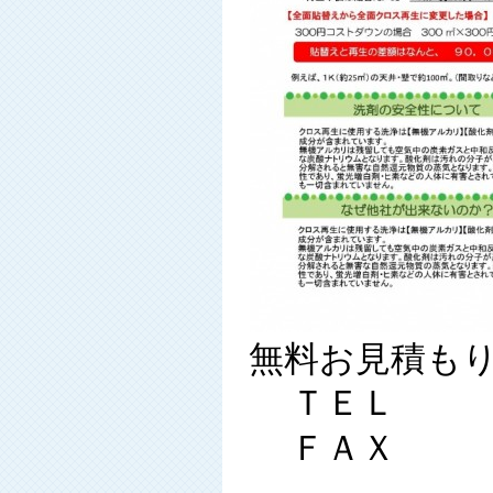
無料お見積も
ＴＥＬ ０
ＦＡＸ ０