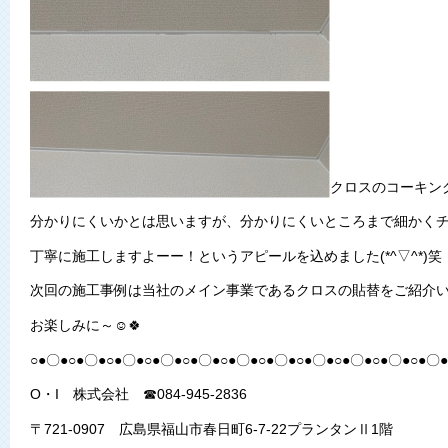
クロスのコーキン
分かりにくいかとは思いますが、分かりにくいところまで細かく
丁寧に施工しますよーー！というアピールを込めました(*^▽^*)笑
次回の施工事例は当社のメイン事業であるクロスの貼替をご紹介
お楽しみに～☺🍀
○●〇●○●〇●○●〇●○●〇●○●〇●○●〇●○●〇●○●〇●○●〇●○●〇●○●〇●
O・I 株式会社 ☎084-945-2836
〒721-0907 広島県福山市春日町6-7-22プランタンⅡ1階