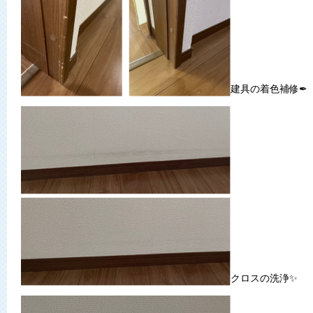
建具の着色補修✒
クロスの洗浄✨