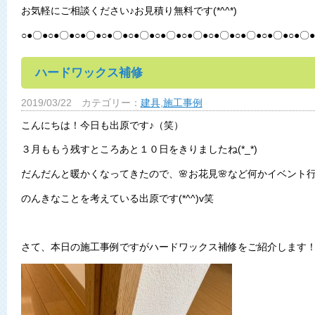
お気軽にご相談ください♪お見積り無料です(*^^*)
○●〇●○●〇●○●〇●○●〇●○●〇●○●〇●○●〇●○●〇●○●〇●○●〇●○●〇●
ハードワックス補修
2019/03/22
カテゴリー：
建具
,
施工事例
こんにちは！今日も出原です♪（笑）
３月ももう残すところあと１０日をきりましたね(*_*)
だんだんと暖かくなってきたので、🌸お花見🌸など何かイベント
のんきなことを考えている出原です(*^^)v笑
さて、本日の施工事例ですがハードワックス補修をご紹介します