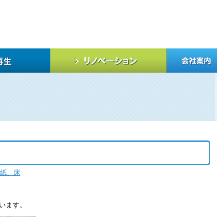
紙、床
います。